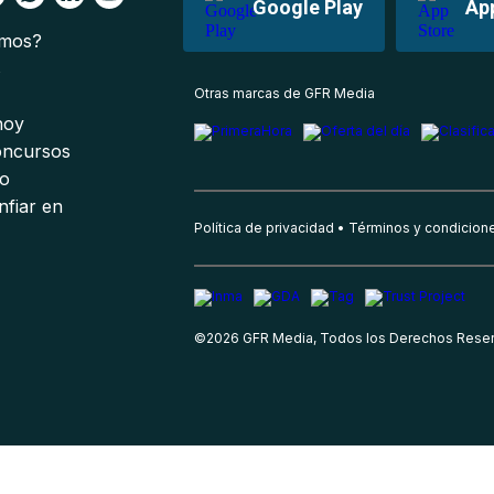
Google Play
Ap
omos?
s
Otras marcas de GFR Media
 hoy
oncursos
io
nfiar en
Política de privacidad
Términos y condicion
©
2026
GFR Media, Todos los Derechos Rese