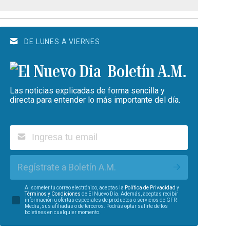
DE LUNES A VIERNES
Boletín A.M.
Las noticias explicadas de forma sencilla y
directa para entender lo más importante del día.
Regístrate a Boletín A.M.
Al someter tu correo electrónico, aceptas la
Política de Privacidad
y
Términos y Condiciones
de El Nuevo Día. Además, aceptas recibir
información u ofertas especiales de productos o servicios de GFR
Media, sus afiliadas o de terceros. Podrás optar salirte de los
boletines en cualquier momento.