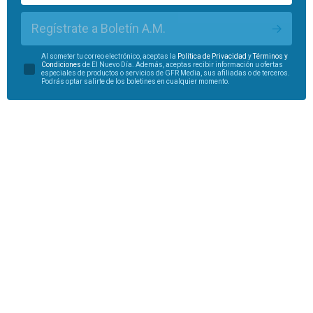
Regístrate a Boletín A.M.
Al someter tu correo electrónico, aceptas la
Política de Privacidad
y
Términos y
Condiciones
de El Nuevo Día. Además, aceptas recibir información u ofertas
especiales de productos o servicios de GFR Media, sus afiliadas o de terceros.
Podrás optar salirte de los boletines en cualquier momento.