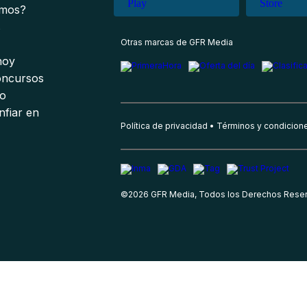
omos?
s
Otras marcas de GFR Media
 hoy
oncursos
io
nfiar en
Política de privacidad
Términos y condicion
©
2026
GFR Media, Todos los Derechos Rese