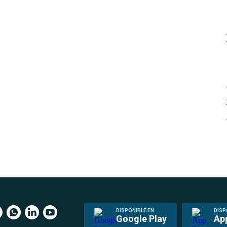
DISPONIBLE EN
DISP
Google Play
Ap