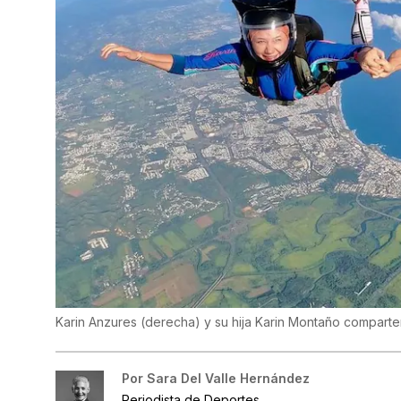
Karin Anzures (derecha) y su hija Karin Montaño comparte
Por
Sara Del Valle Hernández
Periodista de Deportes