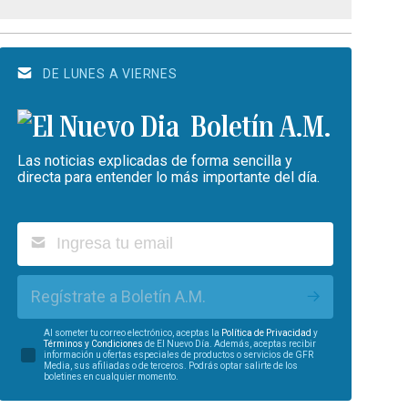
DE LUNES A VIERNES
Boletín A.M.
Las noticias explicadas de forma sencilla y
directa para entender lo más importante del día.
Regístrate a Boletín A.M.
Al someter tu correo electrónico, aceptas la
Política de Privacidad
y
Términos y Condiciones
de El Nuevo Día. Además, aceptas recibir
información u ofertas especiales de productos o servicios de GFR
Media, sus afiliadas o de terceros. Podrás optar salirte de los
boletines en cualquier momento.