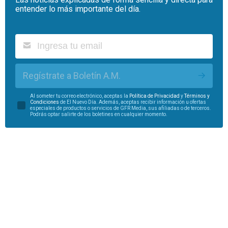
entender lo más importante del día.
Regístrate a Boletín A.M.
Al someter tu correo electrónico, aceptas la
Política de Privacidad
y
Términos y
Condiciones
de El Nuevo Día. Además, aceptas recibir información u ofertas
especiales de productos o servicios de GFR Media, sus afiliadas o de terceros.
Podrás optar salirte de los boletines en cualquier momento.