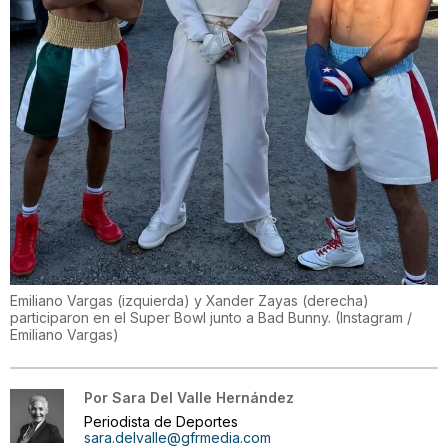
Emiliano Vargas (izquierda) y Xander Zayas (derecha)
participaron en el Super Bowl junto a Bad Bunny.
(
Instagram /
Emiliano Vargas
)
Por
Sara Del Valle Hernández
Periodista de Deportes
sara.delvalle@gfrmedia.com