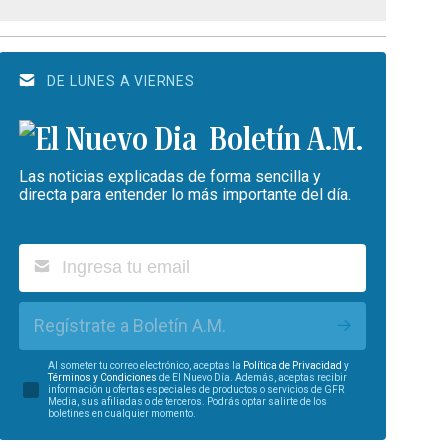
DE LUNES A VIERNES
Boletín A.M.
Las noticias explicadas de forma sencilla y
directa para entender lo más importante del día.
Regístrate a Boletín A.M.
Al someter tu correo electrónico, aceptas la
Política de Privacidad
y
Términos y Condiciones
de El Nuevo Día. Además, aceptas recibir
información u ofertas especiales de productos o servicios de GFR
Media, sus afiliadas o de terceros. Podrás optar salirte de los
boletines en cualquier momento.