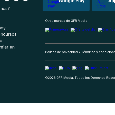
Google Play
Ap
omos?
s
Otras marcas de GFR Media
 hoy
oncursos
io
nfiar en
Política de privacidad
Términos y condicion
©
2026
GFR Media, Todos los Derechos Rese