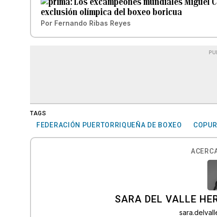
Los excampeones mundiales Miguel Co
exclusión olímpica del boxeo boricua
Por
Fernando Ribas Reyes
PU
TAGS
FEDERACIÓN PUERTORRIQUEÑA DE BOXEO
COPU
ACERCA
SARA DEL VALLE H
sara.delva