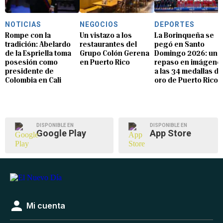
NOTICIAS
NEGOCIOS
DEPORTES
Rompe con la
Un vistazo a los
La Borinqueña se
tradición: Abelardo
restaurantes del
pegó en Santo
de la Espriella toma
Grupo Colón Gerena
Domingo 2026: un
posesión como
en Puerto Rico
repaso en imágene
presidente de
a las 34 medallas de
Colombia en Cali
oro de Puerto Rico
DISPONIBLE EN
DISPONIBLE EN
Google Play
App Store
Mi cuenta