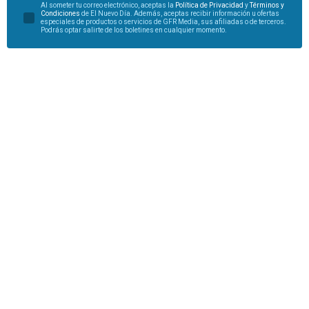
Al someter tu correo electrónico, aceptas la
Política de Privacidad
y
Términos y
Condiciones
de El Nuevo Día. Además, aceptas recibir información u ofertas
especiales de productos o servicios de GFR Media, sus afiliadas o de terceros.
Podrás optar salirte de los boletines en cualquier momento.