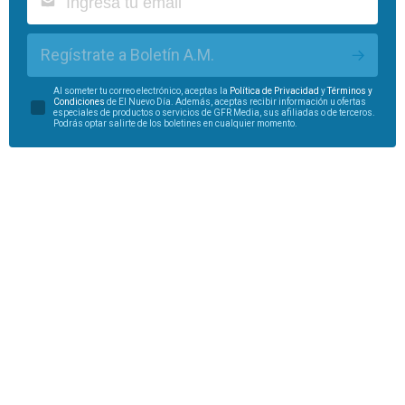
Regístrate a Boletín A.M.
Al someter tu correo electrónico, aceptas la
Política de Privacidad
y
Términos y
Condiciones
de El Nuevo Día. Además, aceptas recibir información u ofertas
especiales de productos o servicios de GFR Media, sus afiliadas o de terceros.
Podrás optar salirte de los boletines en cualquier momento.