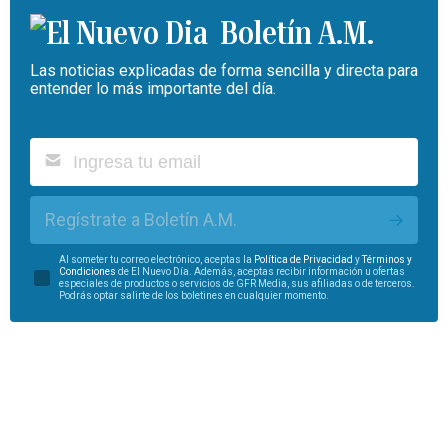
Boletín A.M.
Las noticias explicadas de forma sencilla y directa para
entender lo más importante del día.
Regístrate a Boletín A.M.
Al someter tu correo electrónico, aceptas la
Política de Privacidad
y
Términos y
Condiciones
de El Nuevo Día. Además, aceptas recibir información u ofertas
especiales de productos o servicios de GFR Media, sus afiliadas o de terceros.
Podrás optar salirte de los boletines en cualquier momento.