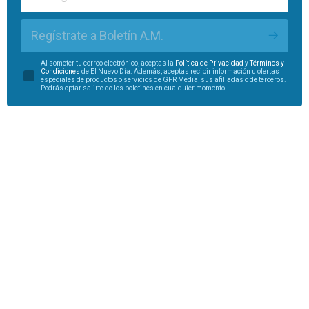
Regístrate a Boletín A.M.
Al someter tu correo electrónico, aceptas la
Política de Privacidad
y
Términos y
Condiciones
de El Nuevo Día. Además, aceptas recibir información u ofertas
especiales de productos o servicios de GFR Media, sus afiliadas o de terceros.
Podrás optar salirte de los boletines en cualquier momento.