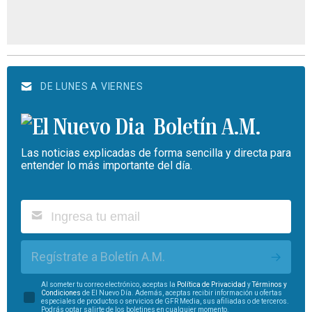
DE LUNES A VIERNES
Boletín A.M.
Las noticias explicadas de forma sencilla y directa para
entender lo más importante del día.
Regístrate a Boletín A.M.
Al someter tu correo electrónico, aceptas la
Política de Privacidad
y
Términos y
Condiciones
de El Nuevo Día. Además, aceptas recibir información u ofertas
especiales de productos o servicios de GFR Media, sus afiliadas o de terceros.
Podrás optar salirte de los boletines en cualquier momento.