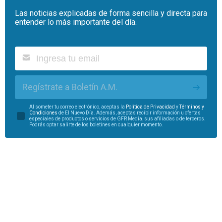
Las noticias explicadas de forma sencilla y directa para
entender lo más importante del día.
Regístrate a Boletín A.M.
Al someter tu correo electrónico, aceptas la
Política de Privacidad
y
Términos y
Condiciones
de El Nuevo Día. Además, aceptas recibir información u ofertas
especiales de productos o servicios de GFR Media, sus afiliadas o de terceros.
Podrás optar salirte de los boletines en cualquier momento.