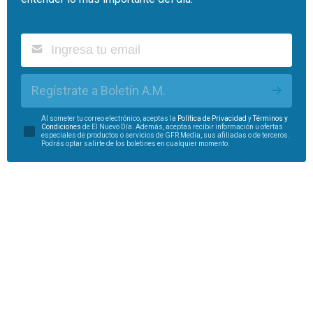
Regístrate a Boletín A.M.
Al someter tu correo electrónico, aceptas la
Política de Privacidad
y
Términos y
Condiciones
de El Nuevo Día. Además, aceptas recibir información u ofertas
especiales de productos o servicios de GFR Media, sus afiliadas o de terceros.
Podrás optar salirte de los boletines en cualquier momento.