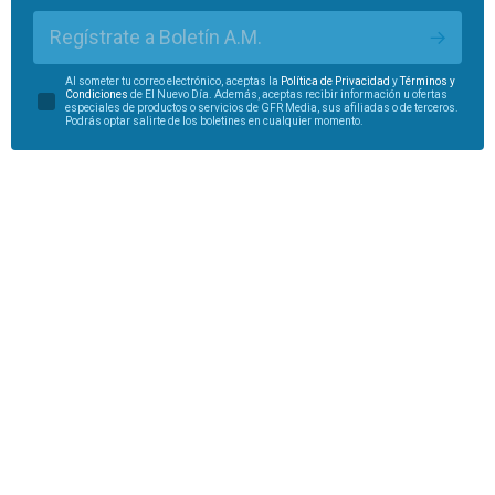
Regístrate a Boletín A.M.
Al someter tu correo electrónico, aceptas la
Política de Privacidad
y
Términos y
Condiciones
de El Nuevo Día. Además, aceptas recibir información u ofertas
especiales de productos o servicios de GFR Media, sus afiliadas o de terceros.
Podrás optar salirte de los boletines en cualquier momento.