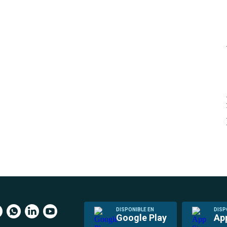
DISPONIBLE EN
DISP
Google Play
Ap