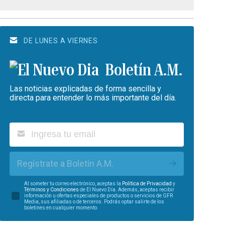
DE LUNES A VIERNES
Boletín A.M.
Las noticias explicadas de forma sencilla y
directa para entender lo más importante del día.
Regístrate a Boletín A.M.
Al someter tu correo electrónico, aceptas la
Política de Privacidad
y
Términos y Condiciones
de El Nuevo Día. Además, aceptas recibir
información u ofertas especiales de productos o servicios de GFR
Media, sus afiliadas o de terceros. Podrás optar salirte de los
boletines en cualquier momento.