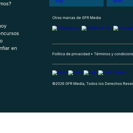
omos?
s
Otras marcas de GFR Media
 hoy
oncursos
io
nfiar en
Política de privacidad
Términos y condicion
©
2026
GFR Media, Todos los Derechos Rese