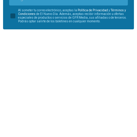
Al someter tu correo electrónico, aceptas la
Política de Privacidad
y
Términos y
Condiciones
de El Nuevo Día. Además, aceptas recibir información u ofertas
especiales de productos o servicios de GFR Media, sus afiliadas o de terceros.
Podrás optar salirte de los boletines en cualquier momento.