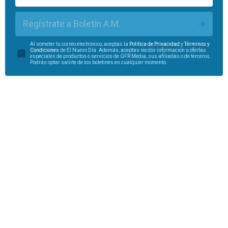
Regístrate a Boletín A.M.
Al someter tu correo electrónico, aceptas la
Política de Privacidad
y
Términos y
Condiciones
de El Nuevo Día. Además, aceptas recibir información u ofertas
especiales de productos o servicios de GFR Media, sus afiliadas o de terceros.
Podrás optar salirte de los boletines en cualquier momento.