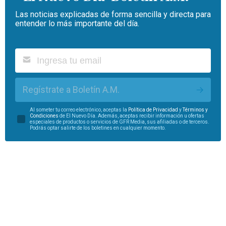
Las noticias explicadas de forma sencilla y directa para
entender lo más importante del día.
Regístrate a Boletín A.M.
Al someter tu correo electrónico, aceptas la
Política de Privacidad
y
Términos y
Condiciones
de El Nuevo Día. Además, aceptas recibir información u ofertas
especiales de productos o servicios de GFR Media, sus afiliadas o de terceros.
Podrás optar salirte de los boletines en cualquier momento.