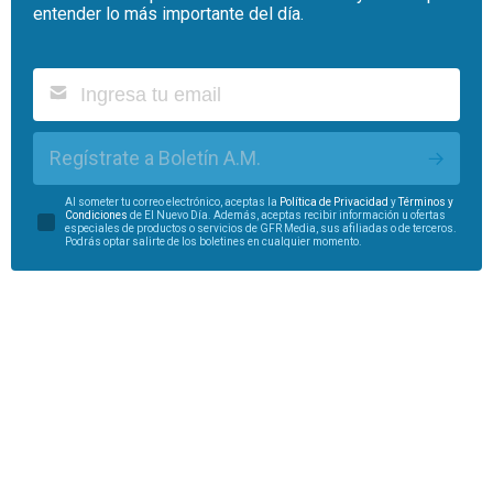
entender lo más importante del día.
Regístrate a Boletín A.M.
Al someter tu correo electrónico, aceptas la
Política de Privacidad
y
Términos y
Condiciones
de El Nuevo Día. Además, aceptas recibir información u ofertas
especiales de productos o servicios de GFR Media, sus afiliadas o de terceros.
Podrás optar salirte de los boletines en cualquier momento.