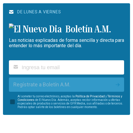
DE LUNES A VIERNES
Boletín A.M.
Las noticias explicadas de forma sencilla y directa para
entender lo más importante del día.
Regístrate a Boletín A.M.
Al someter tu correo electrónico, aceptas la
Política de Privacidad
y
Términos y
Condiciones
de El Nuevo Día. Además, aceptas recibir información u ofertas
especiales de productos o servicios de GFR Media, sus afiliadas o de terceros.
Podrás optar salirte de los boletines en cualquier momento.