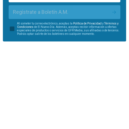
Regístrate a Boletín A.M.
Al someter tu correo electrónico, aceptas la
Política de Privacidad
y
Términos y
Condiciones
de El Nuevo Día. Además, aceptas recibir información u ofertas
especiales de productos o servicios de GFR Media, sus afiliadas o de terceros.
Podrás optar salirte de los boletines en cualquier momento.