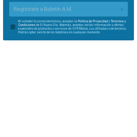
Regístrate a Boletín A.M.
Al someter tu correo electrónico, aceptas la
Política de Privacidad
y
Términos y
Condiciones
de El Nuevo Día. Además, aceptas recibir información u ofertas
especiales de productos o servicios de GFR Media, sus afiliadas o de terceros.
Podrás optar salirte de los boletines en cualquier momento.