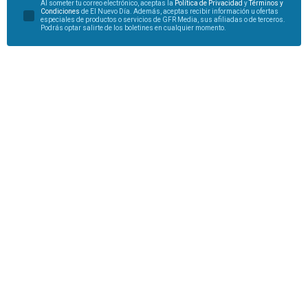
Al someter tu correo electrónico, aceptas la
Política de Privacidad
y
Términos y
Condiciones
de El Nuevo Día. Además, aceptas recibir información u ofertas
especiales de productos o servicios de GFR Media, sus afiliadas o de terceros.
Podrás optar salirte de los boletines en cualquier momento.