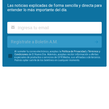
Las noticias explicadas de forma sencilla y directa para
entender lo más importante del día.
Regístrate a Boletín A.M.
Al someter tu correo electrónico, aceptas la
Política de Privacidad
y
Términos y
Condiciones
de El Nuevo Día. Además, aceptas recibir información u ofertas
especiales de productos o servicios de GFR Media, sus afiliadas o de terceros.
Podrás optar salirte de los boletines en cualquier momento.