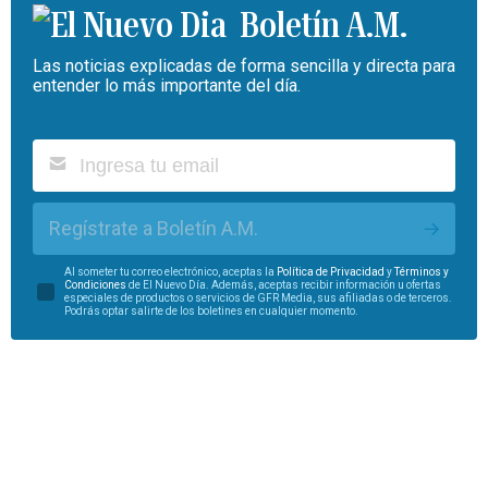
Boletín A.M.
Las noticias explicadas de forma sencilla y directa para
entender lo más importante del día.
Regístrate a Boletín A.M.
Al someter tu correo electrónico, aceptas la
Política de Privacidad
y
Términos y
Condiciones
de El Nuevo Día. Además, aceptas recibir información u ofertas
especiales de productos o servicios de GFR Media, sus afiliadas o de terceros.
Podrás optar salirte de los boletines en cualquier momento.