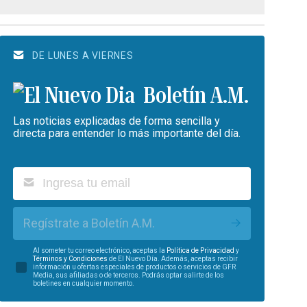
DE LUNES A VIERNES
Boletín A.M.
Las noticias explicadas de forma sencilla y
directa para entender lo más importante del día.
Regístrate a Boletín A.M.
Al someter tu correo electrónico, aceptas la
Política de Privacidad
y
Términos y Condiciones
de El Nuevo Día. Además, aceptas recibir
información u ofertas especiales de productos o servicios de GFR
Media, sus afiliadas o de terceros. Podrás optar salirte de los
boletines en cualquier momento.