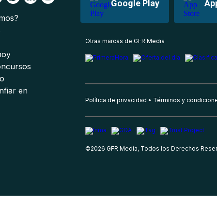
Google Play
Ap
omos?
s
Otras marcas de GFR Media
 hoy
oncursos
io
nfiar en
Política de privacidad
Términos y condicion
©
2026
GFR Media, Todos los Derechos Rese