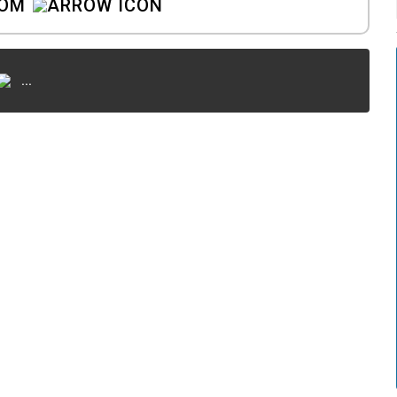
COM
...