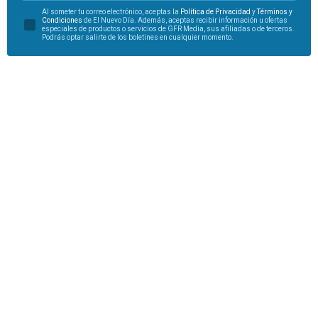
Al someter tu correo electrónico, aceptas la
Política de Privacidad
y
Términos y
Condiciones
de El Nuevo Día. Además, aceptas recibir información u ofertas
especiales de productos o servicios de GFR Media, sus afiliadas o de terceros.
Podrás optar salirte de los boletines en cualquier momento.