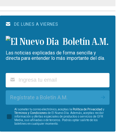
DE LUNES A VIERNES
Boletín A.M.
Las noticias explicadas de forma sencilla y
directa para entender lo más importante del día.
Regístrate a Boletín A.M.
Al someter tu correo electrónico, aceptas la
Política de Privacidad
y
Términos y Condiciones
de El Nuevo Día. Además, aceptas recibir
información u ofertas especiales de productos o servicios de GFR
Media, sus afiliadas o de terceros. Podrás optar salirte de los
boletines en cualquier momento.