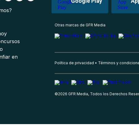
Google Play
Ap
omos?
s
Otras marcas de GFR Media
 hoy
oncursos
io
nfiar en
Política de privacidad
Términos y condicion
©
2026
GFR Media, Todos los Derechos Rese