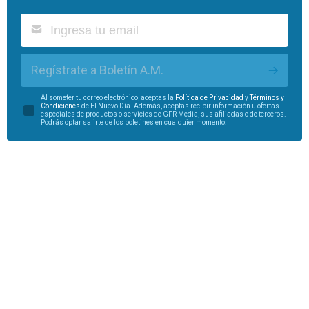
Regístrate a Boletín A.M.
Al someter tu correo electrónico, aceptas la
Política de Privacidad
y
Términos y
Condiciones
de El Nuevo Día. Además, aceptas recibir información u ofertas
especiales de productos o servicios de GFR Media, sus afiliadas o de terceros.
Podrás optar salirte de los boletines en cualquier momento.