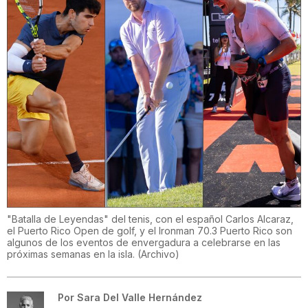
"Batalla de Leyendas" del tenis, con el español Carlos Alcaraz,
el Puerto Rico Open de golf, y el Ironman 70.3 Puerto Rico son
algunos de los eventos de envergadura a celebrarse en las
próximas semanas en la isla.
(
Archivo
)
Por
Sara Del Valle Hernández