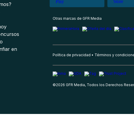
omos?
s
Otras marcas de GFR Media
 hoy
oncursos
io
nfiar en
Política de privacidad
Términos y condicion
©
2026
GFR Media, Todos los Derechos Rese