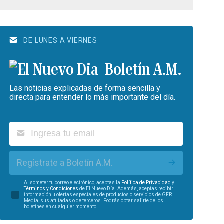
DE LUNES A VIERNES
Boletín A.M.
Las noticias explicadas de forma sencilla y
directa para entender lo más importante del día.
Regístrate a Boletín A.M.
Al someter tu correo electrónico, aceptas la
Política de Privacidad
y
Términos y Condiciones
de El Nuevo Día. Además, aceptas recibir
información u ofertas especiales de productos o servicios de GFR
Media, sus afiliadas o de terceros. Podrás optar salirte de los
boletines en cualquier momento.