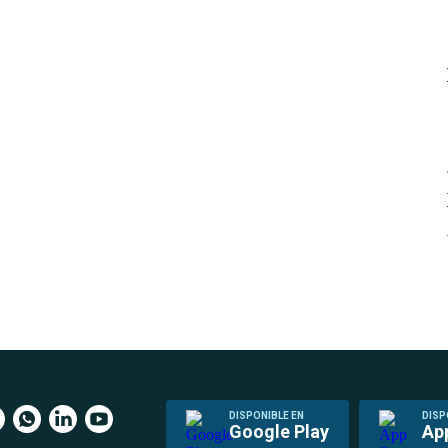
DISPONIBLE EN
DISP
Google Play
Ap