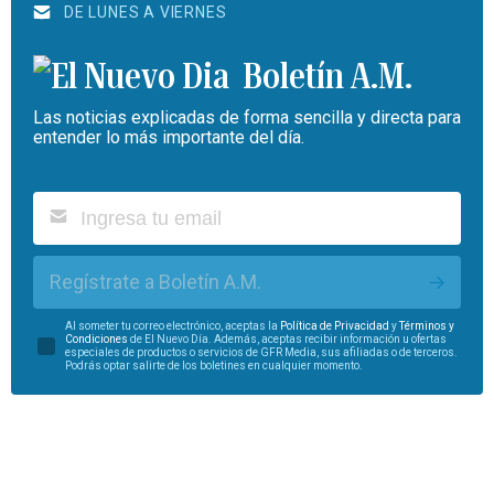
DE LUNES A VIERNES
Boletín A.M.
Las noticias explicadas de forma sencilla y directa para
entender lo más importante del día.
Regístrate a Boletín A.M.
Al someter tu correo electrónico, aceptas la
Política de Privacidad
y
Términos y
Condiciones
de El Nuevo Día. Además, aceptas recibir información u ofertas
especiales de productos o servicios de GFR Media, sus afiliadas o de terceros.
Podrás optar salirte de los boletines en cualquier momento.