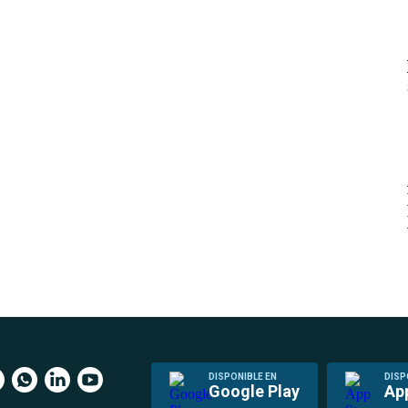
DISPONIBLE EN
DISP
Google Play
Ap