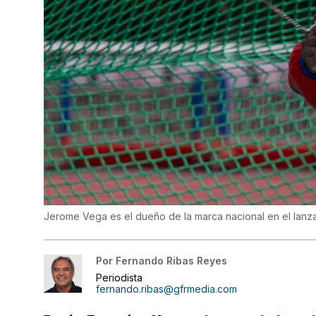
Jerome Vega es el dueño de la marca nacional en el lanza
Por
Fernando Ribas Reyes
Periodista
fernando.ribas@gfrmedia.com