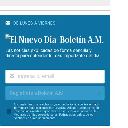
DE LUNES A VIERNES
Boletín A.M.
Las noticias explicadas de forma sencilla y
directa para entender lo más importante del día.
Regístrate a Boletín A.M.
Al someter tu correo electrónico, aceptas la
Política de Privacidad
y
Términos y Condiciones
de El Nuevo Día. Además, aceptas recibir
información u ofertas especiales de productos o servicios de GFR
Media, sus afiliadas o de terceros. Podrás optar salirte de los
boletines en cualquier momento.