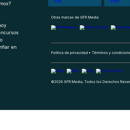
omos?
s
Otras marcas de GFR Media
 hoy
oncursos
io
nfiar en
Política de privacidad
Términos y condicion
©
2026
GFR Media, Todos los Derechos Rese