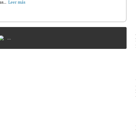
s...
Leer más
...