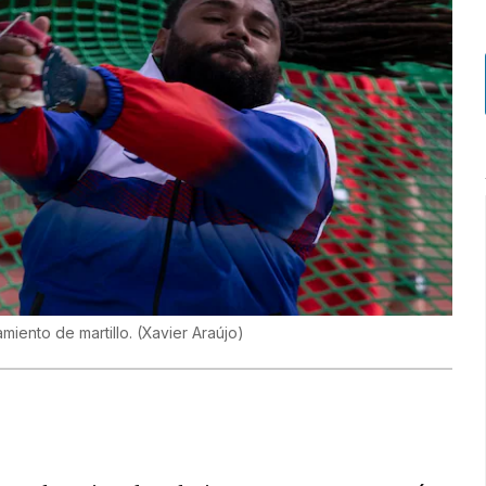
miento de martillo.
(
Xavier Araújo
)