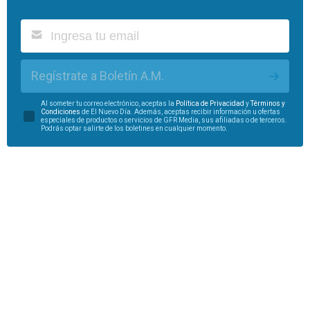
Regístrate a Boletín A.M.
Al someter tu correo electrónico, aceptas la
Política de Privacidad
y
Términos y
Condiciones
de El Nuevo Día. Además, aceptas recibir información u ofertas
especiales de productos o servicios de GFR Media, sus afiliadas o de terceros.
Podrás optar salirte de los boletines en cualquier momento.