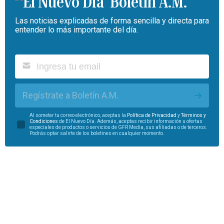
Boletín A.M.
Las noticias explicadas de forma sencilla y directa para
entender lo más importante del día.
Regístrate a Boletín A.M.
Al someter tu correo electrónico, aceptas la
Política de Privacidad
y
Términos y
Condiciones
de El Nuevo Día. Además, aceptas recibir información u ofertas
especiales de productos o servicios de GFR Media, sus afiliadas o de terceros.
Podrás optar salirte de los boletines en cualquier momento.