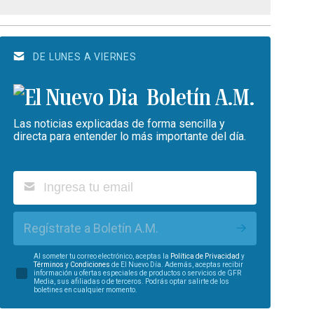
DE LUNES A VIERNES
Boletín A.M.
Las noticias explicadas de forma sencilla y
directa para entender lo más importante del día.
Regístrate a Boletín A.M.
Al someter tu correo electrónico, aceptas la
Política de Privacidad
y
Términos y Condiciones
de El Nuevo Día. Además, aceptas recibir
información u ofertas especiales de productos o servicios de GFR
Media, sus afiliadas o de terceros. Podrás optar salirte de los
boletines en cualquier momento.