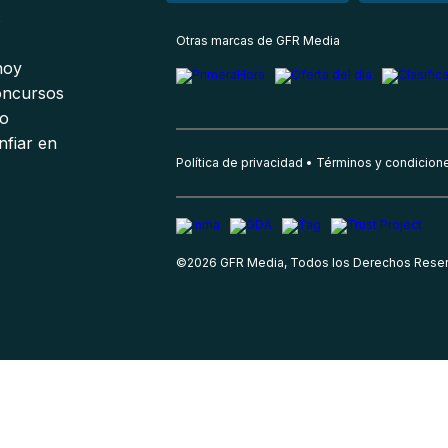
s
Otras marcas de GFR Media
 hoy
oncursos
io
nfiar en
Política de privacidad
Términos y condicion
©
2026
GFR Media, Todos los Derechos Rese