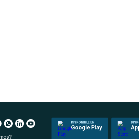
DISPONIBLE EN
DISP
Google Play
Ap
omos?