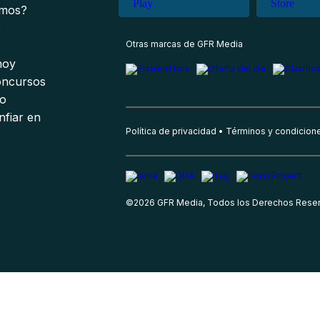
omos?
s
Otras marcas de GFR Media
 hoy
oncursos
io
nfiar en
Política de privacidad
Términos y condicion
©
2026
GFR Media, Todos los Derechos Rese