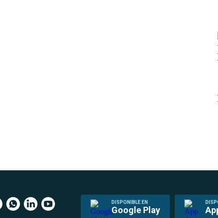
DISPONIBLE EN
DISP
Google Play
Ap