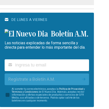
DE LUNES A VIERNES
Boletín A.M.
Las noticias explicadas de forma sencilla y
directa para entender lo más importante del día.
Regístrate a Boletín A.M.
Al someter tu correo electrónico, aceptas la
Política de Privacidad
y
Términos y Condiciones
de El Nuevo Día. Además, aceptas recibir
información u ofertas especiales de productos o servicios de GFR
Media, sus afiliadas o de terceros. Podrás optar salirte de los
boletines en cualquier momento.