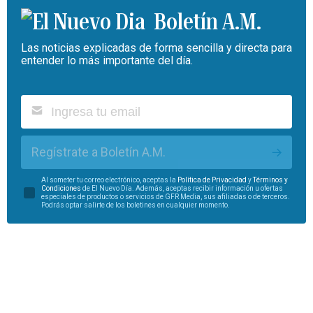
Boletín A.M.
Las noticias explicadas de forma sencilla y directa para
entender lo más importante del día.
Regístrate a Boletín A.M.
Al someter tu correo electrónico, aceptas la
Política de Privacidad
y
Términos y
Condiciones
de El Nuevo Día. Además, aceptas recibir información u ofertas
especiales de productos o servicios de GFR Media, sus afiliadas o de terceros.
Podrás optar salirte de los boletines en cualquier momento.