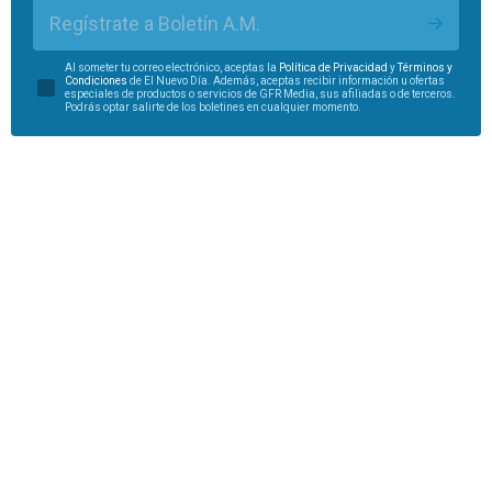
Regístrate a Boletín A.M.
Al someter tu correo electrónico, aceptas la
Política de Privacidad
y
Términos y
Condiciones
de El Nuevo Día. Además, aceptas recibir información u ofertas
especiales de productos o servicios de GFR Media, sus afiliadas o de terceros.
Podrás optar salirte de los boletines en cualquier momento.