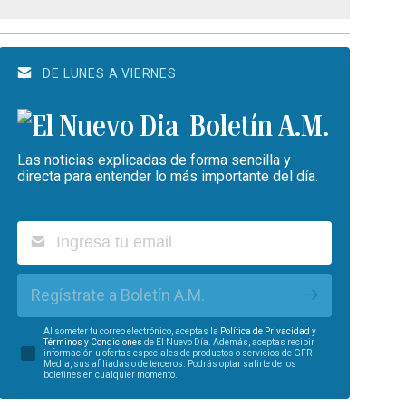
DE LUNES A VIERNES
Boletín A.M.
Las noticias explicadas de forma sencilla y
directa para entender lo más importante del día.
Regístrate a Boletín A.M.
Al someter tu correo electrónico, aceptas la
Política de Privacidad
y
Términos y Condiciones
de El Nuevo Día. Además, aceptas recibir
información u ofertas especiales de productos o servicios de GFR
Media, sus afiliadas o de terceros. Podrás optar salirte de los
boletines en cualquier momento.