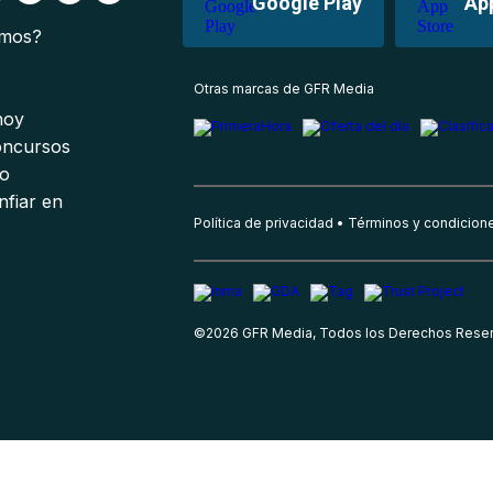
Google Play
Ap
omos?
s
Otras marcas de GFR Media
 hoy
oncursos
io
nfiar en
Política de privacidad
Términos y condicion
©
2026
GFR Media, Todos los Derechos Rese