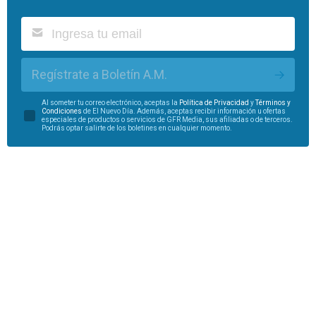
Regístrate a Boletín A.M.
Al someter tu correo electrónico, aceptas la
Política de Privacidad
y
Términos y
Condiciones
de El Nuevo Día. Además, aceptas recibir información u ofertas
especiales de productos o servicios de GFR Media, sus afiliadas o de terceros.
Podrás optar salirte de los boletines en cualquier momento.