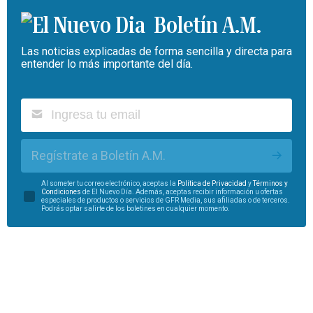
Boletín A.M.
Las noticias explicadas de forma sencilla y directa para
entender lo más importante del día.
Regístrate a Boletín A.M.
Al someter tu correo electrónico, aceptas la
Política de Privacidad
y
Términos y
Condiciones
de El Nuevo Día. Además, aceptas recibir información u ofertas
especiales de productos o servicios de GFR Media, sus afiliadas o de terceros.
Podrás optar salirte de los boletines en cualquier momento.