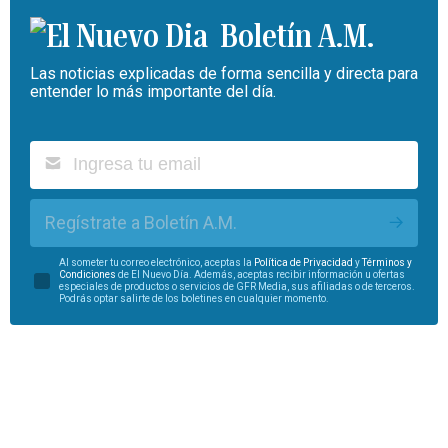
Boletín A.M.
Las noticias explicadas de forma sencilla y directa para
entender lo más importante del día.
Regístrate a Boletín A.M.
Al someter tu correo electrónico, aceptas la
Política de Privacidad
y
Términos y
Condiciones
de El Nuevo Día. Además, aceptas recibir información u ofertas
especiales de productos o servicios de GFR Media, sus afiliadas o de terceros.
Podrás optar salirte de los boletines en cualquier momento.