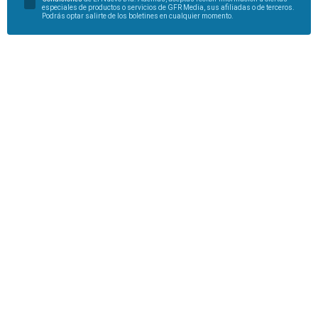
especiales de productos o servicios de GFR Media, sus afiliadas o de terceros.
Podrás optar salirte de los boletines en cualquier momento.