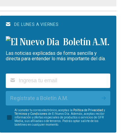
DE LUNES A VIERNES
Boletín A.M.
Las noticias explicadas de forma sencilla y
directa para entender lo más importante del día.
Regístrate a Boletín A.M.
Al someter tu correo electrónico, aceptas la
Política de Privacidad
y
Términos y Condiciones
de El Nuevo Día. Además, aceptas recibir
información u ofertas especiales de productos o servicios de GFR
Media, sus afiliadas o de terceros. Podrás optar salirte de los
boletines en cualquier momento.