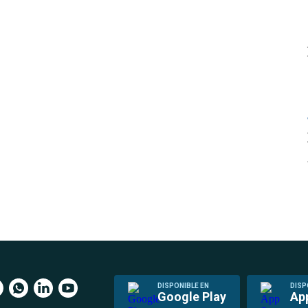
DISPONIBLE EN
DISP
Google Play
Ap