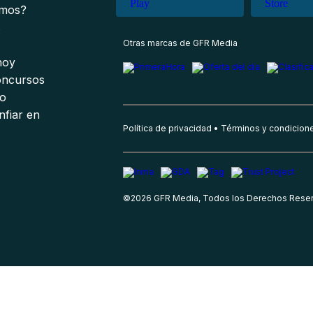
omos?
s
Otras marcas de GFR Media
 hoy
oncursos
io
nfiar en
Política de privacidad
Términos y condicion
©
2026
GFR Media, Todos los Derechos Rese