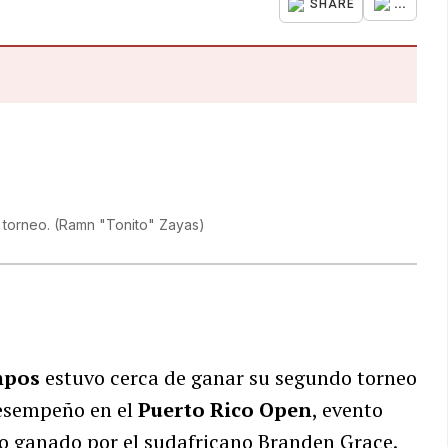
...
SHARE
 torneo.
(
Ramn "Tonito" Zayas
)
mpos
estuvo cerca de ganar su segundo torneo
desempeño en el
Puerto Rico Open
, evento
o ganado por el sudafricano Branden Grace.