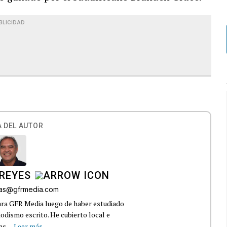
BLICIDAD
 DEL AUTOR
REYES
bas@gfrmedia.com
ara GFR Media luego de haber estudiado
dismo escrito. He cubierto local e
s...
Leer más