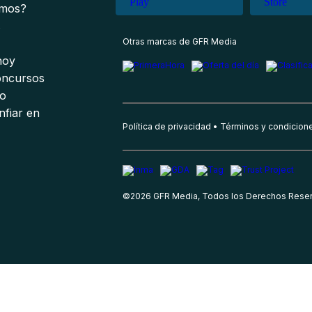
omos?
s
Otras marcas de GFR Media
 hoy
oncursos
io
nfiar en
Política de privacidad
Términos y condicion
©
2026
GFR Media, Todos los Derechos Rese