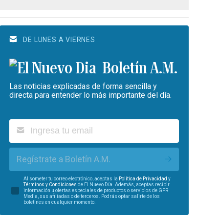
DE LUNES A VIERNES
Boletín A.M.
Las noticias explicadas de forma sencilla y
directa para entender lo más importante del día.
Regístrate a Boletín A.M.
Al someter tu correo electrónico, aceptas la
Política de Privacidad
y
Términos y Condiciones
de El Nuevo Día. Además, aceptas recibir
información u ofertas especiales de productos o servicios de GFR
Media, sus afiliadas o de terceros. Podrás optar salirte de los
boletines en cualquier momento.