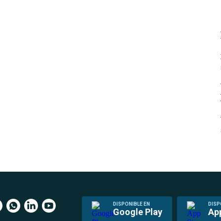
DISPONIBLE EN
DISP
Google Play
Ap