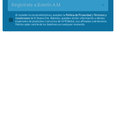
Regístrate a Boletín A.M.
Al someter tu correo electrónico, aceptas la
Política de Privacidad
y
Términos y
Condiciones
de El Nuevo Día. Además, aceptas recibir información u ofertas
especiales de productos o servicios de GFR Media, sus afiliadas o de terceros.
Podrás optar salirte de los boletines en cualquier momento.