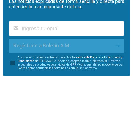
Las noticias explicadas de forma sencilla y directa para
entender lo más importante del día.
Regístrate a Boletín A.M.
Al someter tu correo electrónico, aceptas la
Política de Privacidad
y
Términos y
Condiciones
de El Nuevo Día. Además, aceptas recibir información u ofertas
especiales de productos o servicios de GFR Media, sus afiliadas o de terceros.
Podrás optar salirte de los boletines en cualquier momento.