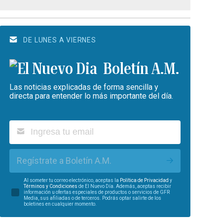
DE LUNES A VIERNES
Boletín A.M.
Las noticias explicadas de forma sencilla y
directa para entender lo más importante del día.
Regístrate a Boletín A.M.
Al someter tu correo electrónico, aceptas la
Política de Privacidad
y
Términos y Condiciones
de El Nuevo Día. Además, aceptas recibir
información u ofertas especiales de productos o servicios de GFR
Media, sus afiliadas o de terceros. Podrás optar salirte de los
boletines en cualquier momento.