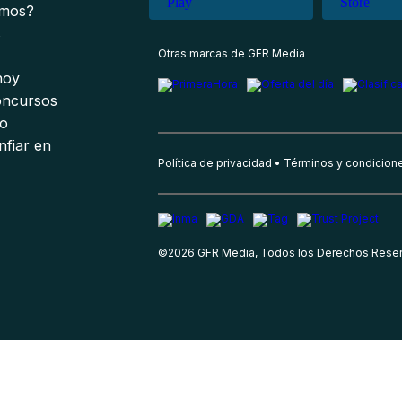
omos?
s
Otras marcas de GFR Media
 hoy
oncursos
io
nfiar en
Política de privacidad
Términos y condicion
©
2026
GFR Media, Todos los Derechos Rese