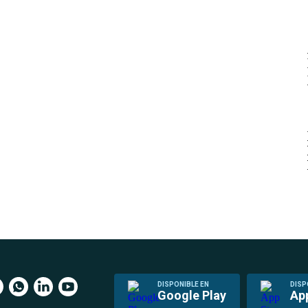
DISPONIBLE EN
DISP
Google Play
Ap