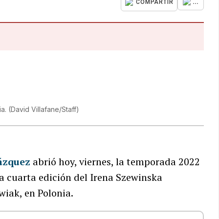
...
COMPARTIR
ia.
(
David Villafane/Staff
)
ázquez
abrió hoy, viernes, la temporada 2022
la cuarta edición del Irena Szewinska
iak, en Polonia.