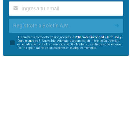
Regístrate a Boletín A.M.
Al someter tu correo electrónico, aceptas la
Política de Privacidad
y
Términos y
Condiciones
de El Nuevo Día. Además, aceptas recibir información u ofertas
especiales de productos o servicios de GFR Media, sus afiliadas o de terceros.
Podrás optar salirte de los boletines en cualquier momento.